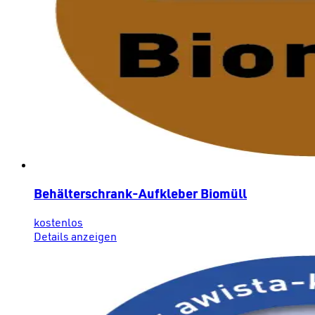
Behälterschrank-Aufkleber Biomüll
kostenlos
Details anzeigen