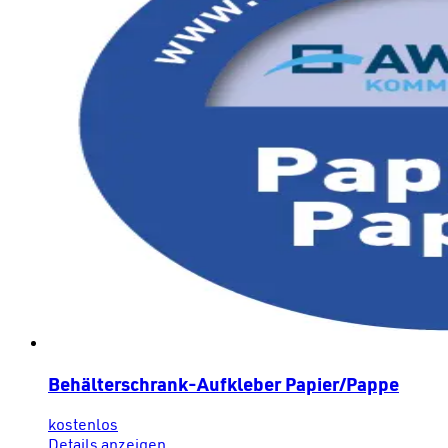
Behälterschrank-Aufkleber Papier/Pappe
kostenlos
Details anzeigen