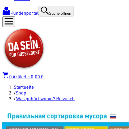
Kundenportal
Suche öffnen
0
Artikel –
0,00 €
Startseite
/
Shop
/
Was gehört wohin? Russisch