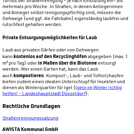
Turnus der Straßenreinigung – je nach Einstufung ein- bis
mehrmals pro Woche. In Straßen, in denen Anliegerinnen
und Anlieger selbst reinigungspflichtig sind, müssen die
Gehwege (und ggf. die Fahrbahn) eigenständig laubfrei und
rutschfest gehalten werden.
Private Entsorgungsmöglichkeiten für Laub
Laub aus privaten Gärten oder von Gehwegen
kostenlos auf den Recyclinghöfen
kann
abgegeben (max. 1
in Maßen über die Biotonne
m³ pro Tag) oder
entsorgt
werden. Wer einen Garten hat, kann das Laub
kompostieren
auch
. Kompost-, Laub- und Totholzhaufen
bieten zudem einen idealen Unterschlupf für Insekten und
dienen als Winterquartier für Igel (
Igeln im Winter richtig
helfen! – Landeshauptstadt Düsseldorf
).
Rechtliche Grundlagen
Straßenreinigungssatzung
AWISTA Kommunal GmbH